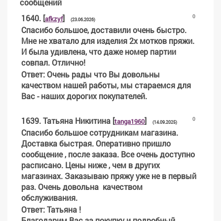
сообщений
1640
.
[
]
0
afkzyf
(23.06.2026)
Спасибо большое, доставили очень быстро.
Мне не хватало для изделия 2х мотков пряжи.
И была удивлена, что даже номер партии
совпал. Отлично!
Ответ
: Очень рады что Вы довольны
качеством нашей работы, мы стараемся для
Вас - наших дорогих покупателей.
1639
.
Татьяна Никитина
[
]
0
tanga1960
(14.09.2025)
Спасибо большое сотрудникам магазина.
Доставка быстрая. Оперативно пришло
сообщение , после заказа. Все очень доступно
расписано. Цены ниже , чем в других
магазинах. Заказываю пряжу уже не в первый
раз. Очень довольна качеством
обслуживания.
Ответ
: Татьяна !
Благодарим Вас за покупку и подробный