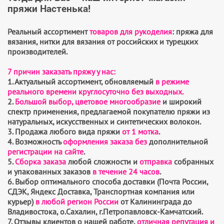
пряжи Настенька!
Реальный ассортимент
товаров для рукоделия
: пряжа для
вязания, нитки для вязания от российских и турецких
производителей.
7 причин заказать пряжу у нас:
1. Актуальный ассортимент, обновляемый
в режиме
реального времени круглосуточно без выходных.
2.
Большой выбор, цветовое многообразие
и широкий
спектр применения, предлагаемой покупателю пряжи из
натуральных, искусственных и синтетических волокон.
3. Продажа любого вида пряжи
от 1 мотка
.
4. Возможность
оформления заказа без
дополнительной
регистрации на сайте
.
5.
Сборка заказа
любой сложности
и
отправка
собранных
и упакованных заказов
в течение 24 часов
.
6. Выбор оптимального способа доставки (Почта России,
СДЭК, Яндекс Доставка, Транспортная компания или
курьер)
в любой регион России
от Калининграда до
Владивостока, о.Сахалин, г.Петропавловск-Камчатский.
7. Отзывы клиентов о нашей работе,
отличная репутация и