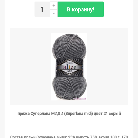
+
В корзину!
-
пряжа Суперлана МИДИ (Superlana midi) цвет 21 серый
Состав пряжи Суперлана миди: 25% шерсть 75% акрил 100 г. 170