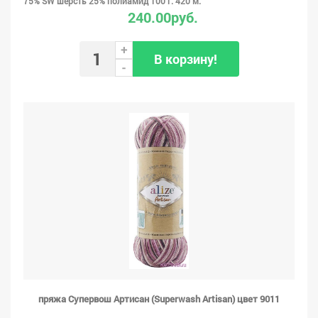
75% SW шерсть 25% полиамид 100 г. 420 м.
240.00руб.
+
В корзину!
-
пряжа Супервош Артисан (Superwash Artisan) цвет 9011