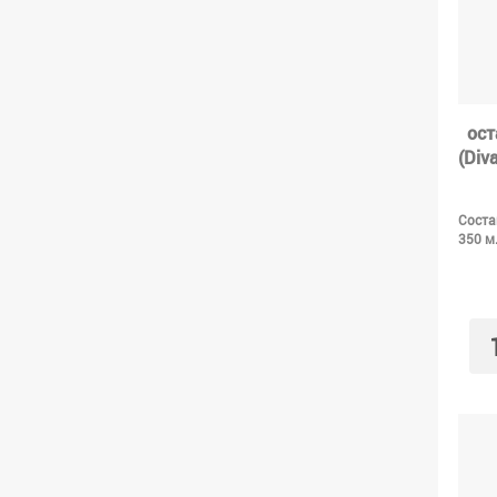
ост
(Div
Соста
350 м