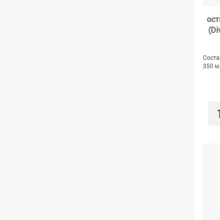
ост
(Di
Соста
350 м