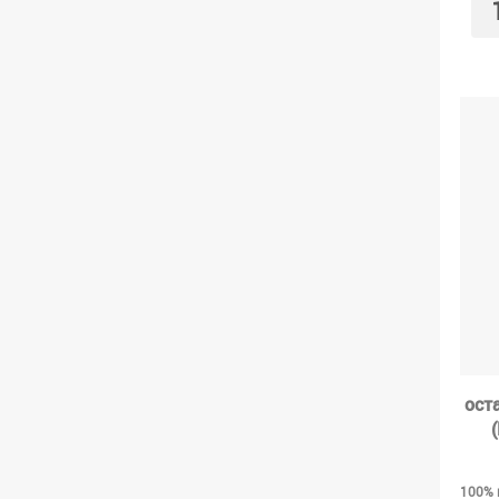
ост
100% 