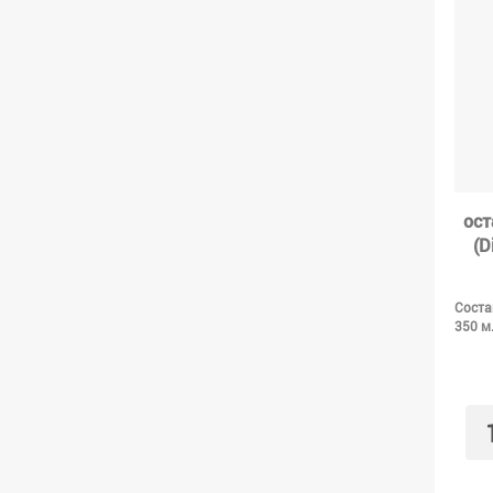
ост
(D
Соста
350 м