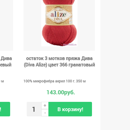
 Дива
остаток 3 мотков пряжа Дива
жевый
(Diva Alize) цвет 366 гранатовый
0 м
100% микрофибра акрил 100 г. 350 м
143.00руб.
+
!
В корзину!
-