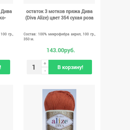
 Дива
остаток 3 мотков пряжа Дива
ко-
(Diva Alize) цвет 354 сухая роза
100 гр.,
Состав: 100% микрофибра акрил, 100 гр.,
350 м.
143.00руб.
+
!
В корзину!
-