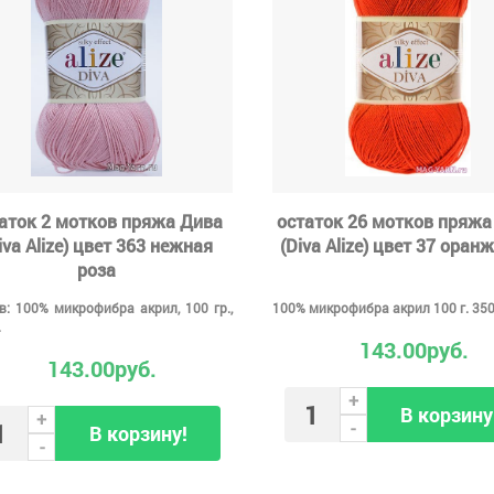
аток 2 мотков пряжа Дива
остаток 26 мотков пряжа
iva Alize) цвет 363 нежная
(Diva Alize) цвет 37 оран
роза
в: 100% микрофибра акрил, 100 гр.,
100% микрофибра акрил 100 г. 35
.
143.00руб.
143.00руб.
+
В корзину
+
-
В корзину!
-