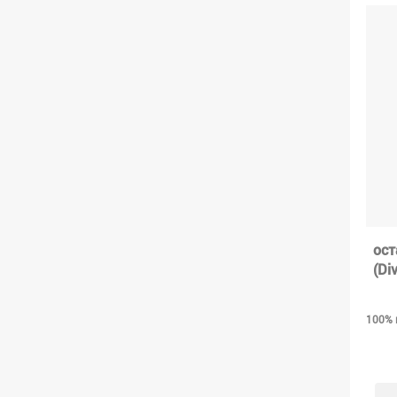
ост
(Di
100% 