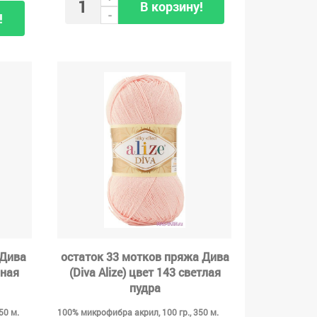
В корзину!
-
!
 Дива
остаток 33 мотков пряжа Дива
мная
(Diva Alize) цвет 143 светлая
пудра
50 м.
100% микрофибра акрил, 100 гр., 350 м.