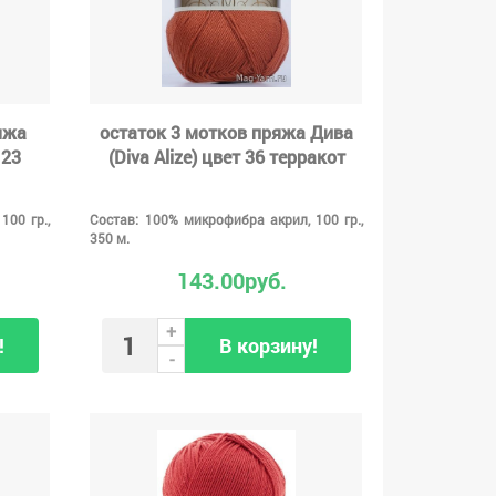
яжа
остаток 3 мотков пряжа Дива
123
(Diva Alize) цвет 36 терракот
100 гр.,
Состав: 100% микрофибра акрил, 100 гр.,
350 м.
143.00руб.
+
!
В корзину!
-