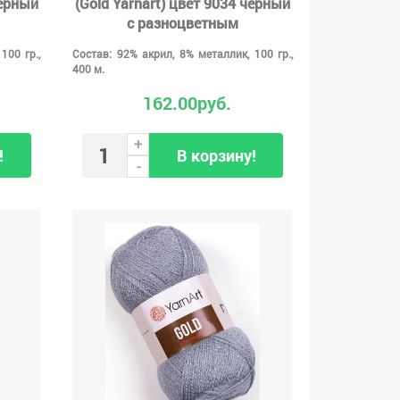
черный
(Gold Yarnart) цвет 9034 черный
с разноцветным
100 гр.,
Состав: 92% акрил, 8% металлик, 100 гр.,
400 м.
162.00руб.
+
!
В корзину!
-