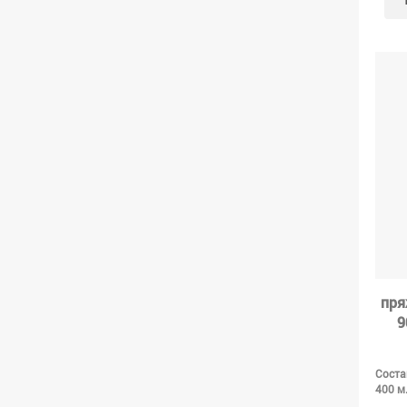
пря
9
Соста
400 м