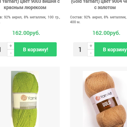
d Yarnart) цвет 9003 вишня с
(Gold Yarnart) цвет 9004 
красным люрексом
с золотом
в: 92% акрил, 8% металлик, 100 гр.,
Состав: 92% акрил, 8% металлик, 
.
400 м.
162.00руб.
162.00руб.
+
+
В корзину!
В корзину
-
-