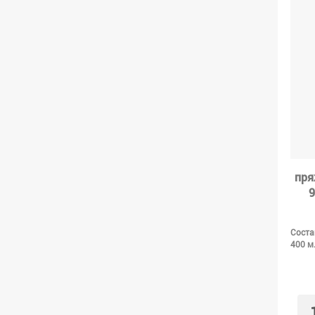
пря
9
Соста
400 м