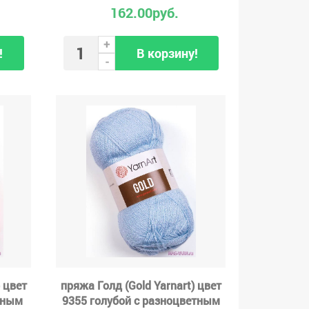
162.00руб.
+
!
В корзину!
-
 цвет
пряжа Голд (Gold Yarnart) цвет
тным
9355 голубой с разноцветным