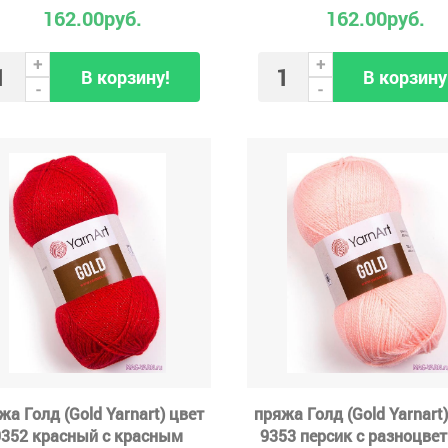
162.00руб.
162.00руб.
+
+
В корзину!
В корзину
-
-
жа Голд (Gold Yarnart) цвет
пряжа Голд (Gold Yarnart)
9352 красный с красным
9353 персик с разноцве