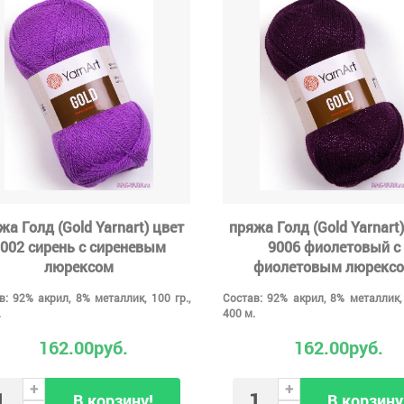
жа Голд (Gold Yarnart) цвет
пряжа Голд (Gold Yarnart)
002 сирень с сиреневым
9006 фиолетовый с
люрексом
фиолетовым люрекс
в: 92% акрил, 8% металлик, 100 гр.,
Состав: 92% акрил, 8% металлик, 
.
400 м.
162.00руб.
162.00руб.
+
+
В корзину!
В корзину