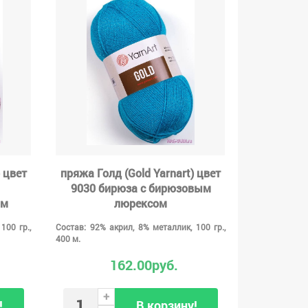
 цвет
пряжа Голд (Gold Yarnart) цвет
9030 бирюза с бирюзовым
ом
люрексом
100 гр.,
Состав: 92% акрил, 8% металлик, 100 гр.,
400 м.
162.00руб.
+
!
В корзину!