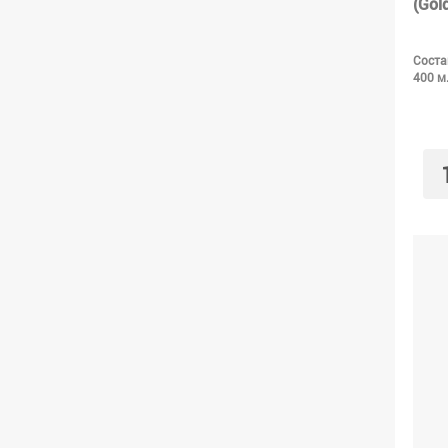
(Gol
Соста
400 м