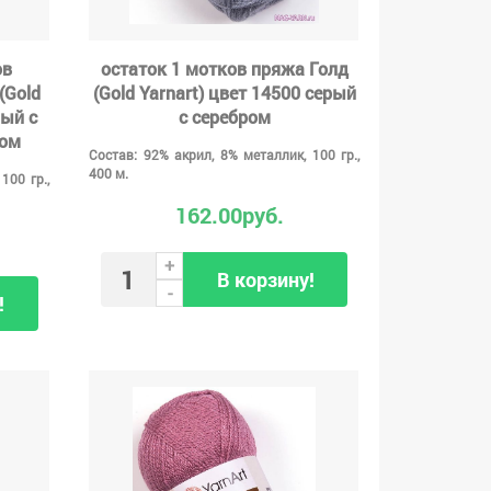
ов
остаток 1 мотков пряжа Голд
(Gold
(Gold Yarnart) цвет 14500 серый
вый с
с серебром
сом
Состав: 92% акрил, 8% металлик, 100 гр.,
400 м.
100 гр.,
162.00руб.
+
В корзину!
-
!