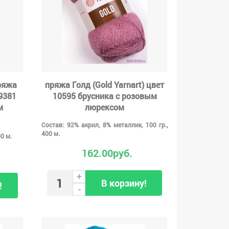
ряжа
пряжа Голд (Gold Yarnart) цвет
 9381
10595 брусника с розовым
м
люрексом
Состав: 92% акрил, 8% металлик, 100 гр.,
400 м.
00 м.
162.00руб.
+
В корзину!
!
-