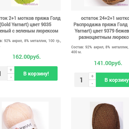
ток 2+1 мотков пряжа Голд
остаток 24+2+1 мотк
(Gold Yarnart) цвет 9035
Распродажа пряжа Голд 
леный с зеленым люрексом
Yarnart) цвет 9379 беже
разноцветным люрек
в: 92% акрил, 8% металлик, 100 гр.,
.
Состав: 92% акрил, 8% металлик, 
400 м.
162.00руб.
141.00руб.
+
В корзину!
+
-
В корзину
-