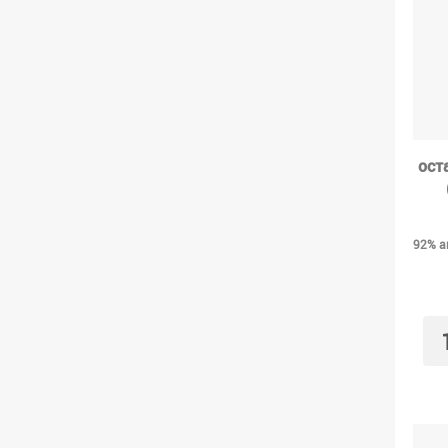
ост
92% ак