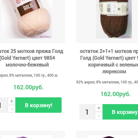
аток 25 мотков пряжа Голд
остаток 2+1+1 мотков п
(Gold Yarnart) цвет 9854
Голд (Gold Yarnart) цвет
молочно-бежевый
коричнвый с зелены
люрексом
рил, 8% металлик, 100 гр., 400 м.
92% акрил, 8% металлик, 100 гр., 4
162.00руб.
162.00руб.
+
В корзину!
+
-
В корзину
-