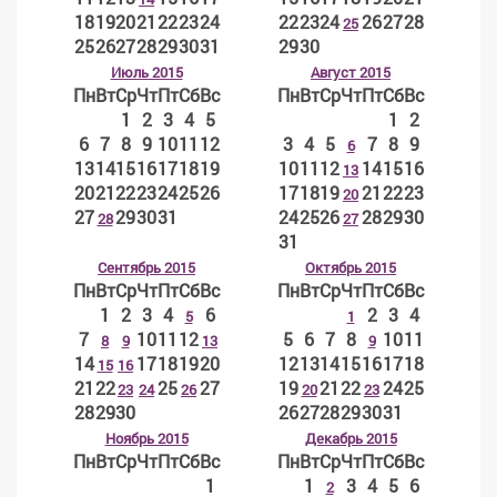
18
19
20
21
22
23
24
22
23
24
26
27
28
25
25
26
27
28
29
30
31
29
30
Июль 2015
Август 2015
Пн
Вт
Ср
Чт
Пт
Сб
Вс
Пн
Вт
Ср
Чт
Пт
Сб
Вс
1
2
3
4
5
1
2
6
7
8
9
10
11
12
3
4
5
7
8
9
6
13
14
15
16
17
18
19
10
11
12
14
15
16
13
20
21
22
23
24
25
26
17
18
19
21
22
23
20
27
29
30
31
24
25
26
28
29
30
28
27
31
Сентябрь 2015
Октябрь 2015
Пн
Вт
Ср
Чт
Пт
Сб
Вс
Пн
Вт
Ср
Чт
Пт
Сб
Вс
1
2
3
4
6
2
3
4
5
1
7
10
11
12
5
6
7
8
10
11
8
9
13
9
14
17
18
19
20
12
13
14
15
16
17
18
15
16
21
22
25
27
19
21
22
24
25
23
24
26
20
23
28
29
30
26
27
28
29
30
31
Ноябрь 2015
Декабрь 2015
Пн
Вт
Ср
Чт
Пт
Сб
Вс
Пн
Вт
Ср
Чт
Пт
Сб
Вс
1
1
3
4
5
6
2