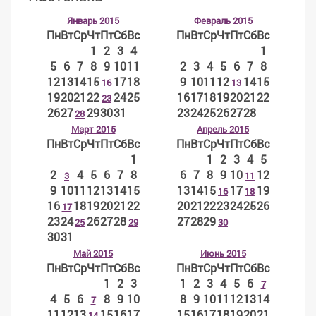
Январь 2015
Февраль 2015
Пн
Вт
Ср
Чт
Пт
Сб
Вс
Пн
Вт
Ср
Чт
Пт
Сб
Вс
1
2
3
4
1
5
6
7
8
9
10
11
2
3
4
5
6
7
8
12
13
14
15
17
18
9
10
11
12
14
15
16
13
19
20
21
22
24
25
16
17
18
19
20
21
22
23
26
27
29
30
31
23
24
25
26
27
28
28
Март 2015
Апрель 2015
Пн
Вт
Ср
Чт
Пт
Сб
Вс
Пн
Вт
Ср
Чт
Пт
Сб
Вс
1
1
2
3
4
5
2
4
5
6
7
8
6
7
8
9
10
12
3
11
9
10
11
12
13
14
15
13
14
15
17
19
16
18
16
18
19
20
21
22
20
21
22
23
24
25
26
17
23
24
26
27
28
27
28
29
25
29
30
30
31
Май 2015
Июнь 2015
Пн
Вт
Ср
Чт
Пт
Сб
Вс
Пн
Вт
Ср
Чт
Пт
Сб
Вс
1
2
3
1
2
3
4
5
6
7
4
5
6
8
9
10
8
9
10
11
12
13
14
7
11
12
13
15
16
17
15
16
17
18
19
20
21
14