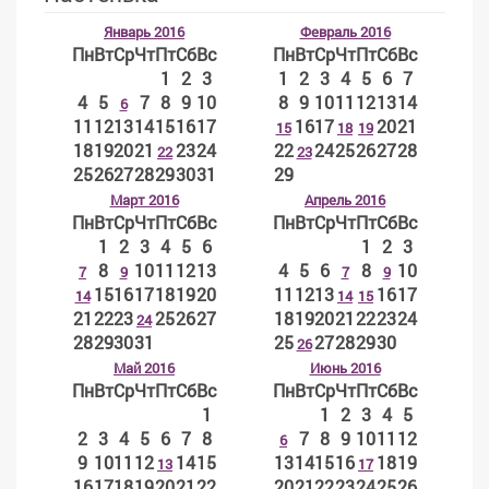
Январь 2016
Февраль 2016
Пн
Вт
Ср
Чт
Пт
Сб
Вс
Пн
Вт
Ср
Чт
Пт
Сб
Вс
1
2
3
1
2
3
4
5
6
7
4
5
7
8
9
10
8
9
10
11
12
13
14
6
11
12
13
14
15
16
17
16
17
20
21
15
18
19
18
19
20
21
23
24
22
24
25
26
27
28
22
23
25
26
27
28
29
30
31
29
Март 2016
Апрель 2016
Пн
Вт
Ср
Чт
Пт
Сб
Вс
Пн
Вт
Ср
Чт
Пт
Сб
Вс
1
2
3
4
5
6
1
2
3
8
10
11
12
13
4
5
6
8
10
7
9
7
9
15
16
17
18
19
20
11
12
13
16
17
14
14
15
21
22
23
25
26
27
18
19
20
21
22
23
24
24
28
29
30
31
25
27
28
29
30
26
Май 2016
Июнь 2016
Пн
Вт
Ср
Чт
Пт
Сб
Вс
Пн
Вт
Ср
Чт
Пт
Сб
Вс
1
1
2
3
4
5
2
3
4
5
6
7
8
7
8
9
10
11
12
6
9
10
11
12
14
15
13
14
15
16
18
19
13
17
16
17
18
19
20
21
22
20
21
22
23
24
25
26