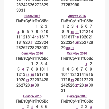
23
24
25
26
27
28
29
27
28
29
30
30
31
Июль 2016
Август 2016
Пн
Вт
Ср
Чт
Пт
Сб
Вс
Пн
Вт
Ср
Чт
Пт
Сб
Вс
1
2
3
1
2
3
5
6
7
4
5
6
7
8
9
10
8
9
12
13
14
4
10
11
11
12
13
14
16
17
15
16
17
19
20
21
15
18
18
19
20
22
23
24
22
23
24
26
27
28
21
25
25
26
27
28
29
30
31
29
30
31
Сентябрь 2016
Октябрь 2016
Пн
Вт
Ср
Чт
Пт
Сб
Вс
Пн
Вт
Ср
Чт
Пт
Сб
Вс
1
2
3
4
2
1
5
7
8
9
10
11
3
4
5
6
7
8
9
6
12
13
16
17
18
10
11
12
13
14
15
16
14
15
19
20
22
23
24
25
17
18
20
21
22
23
21
19
26
27
28
30
24
25
26
28
30
29
27
29
31
Ноябрь 2016
Декабрь 2016
Пн
Вт
Ср
Чт
Пт
Сб
Вс
Пн
Вт
Ср
Чт
Пт
Сб
Вс
2
4
5
6
2
3
1
3
1
4