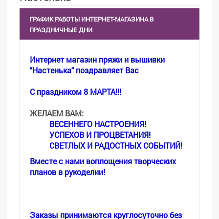
ГРАФИК РАБОТЫ ИНТЕРНЕТ-МАГАЗИНА В
ПРАЗДНИЧНЫЕ ДНИ
Интернет магазин пряжи и вышивки
"Настенька"
по
здравл
яе
т
Вас
С
празднико
м 8 МАРТА
!!!
ЖЕЛА
ЕМ ВАМ:
ВЕ
СЕ
ННЕГО НАСТРОЕНИЯ!
УСПЕХОВ И ПРОЦВЕТАНИЯ!
СВЕТЛЫХ И РАДОСТНЫХ СОБЫТИЙ!
Вм
есте с нами воплощения творческих
планов в рукоделии!
Заказы принимаются круглосуточно без