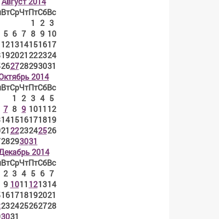
Август 2014
н
Вт
Ср
Чт
Пт
Сб
Вс
1
2
3
5
6
7
8
9
10
1
12
13
14
15
16
17
8
19
20
21
22
23
24
5
26
27
28
29
30
31
Октябрь 2014
н
Вт
Ср
Чт
Пт
Сб
Вс
1
2
3
4
5
7
8
9
10
11
12
3
14
15
16
17
18
19
0
21
22
23
24
25
26
7
28
29
30
31
Декабрь 2014
н
Вт
Ср
Чт
Пт
Сб
Вс
2
3
4
5
6
7
9
10
11
12
13
14
5
16
17
18
19
20
21
2
23
24
25
26
27
28
9
30
31