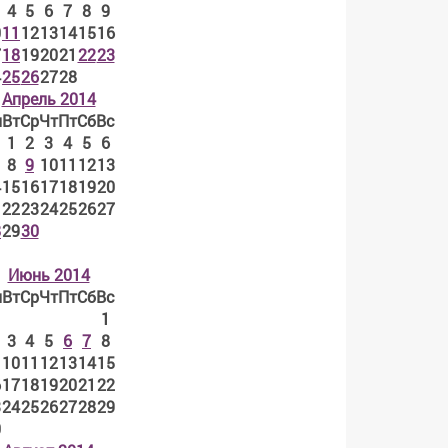
4
5
6
7
8
9
0
11
12
13
14
15
16
7
18
19
20
21
22
23
4
25
26
27
28
Апрель 2014
н
Вт
Ср
Чт
Пт
Сб
Вс
1
2
3
4
5
6
8
9
10
11
12
13
4
15
16
17
18
19
20
1
22
23
24
25
26
27
8
29
30
Июнь 2014
н
Вт
Ср
Чт
Пт
Сб
Вс
1
3
4
5
6
7
8
10
11
12
13
14
15
6
17
18
19
20
21
22
3
24
25
26
27
28
29
0