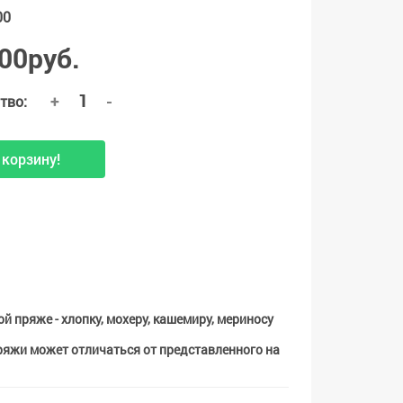
00
00руб.
+
-
тво:
 корзину!
й пряже - хлопку, мохеру, кашемиру, мериносу
пряжи может отличаться от представленного на