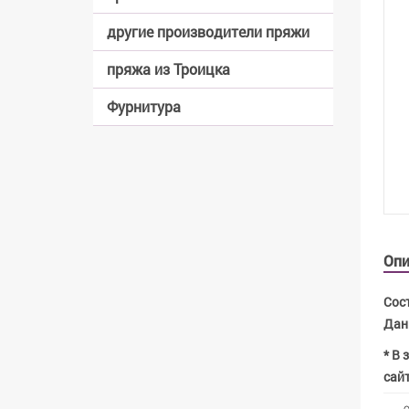
другие производители пряжи
пряжа из Троицка
Фурнитура
Опи
Сост
Данн
* В 
сайт