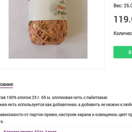
Вес
:
25.
119.
Количес
В
сание
ав 100% хлопок 25 г. 65 м. хлопковая нить с пайетками
ая нить используется как добавочная, а добавить ее можно к любо
зависимости от партии пряжи, настроек экрана и освещения, цвет 
е.
Каталог пряжи Alize, Ализе