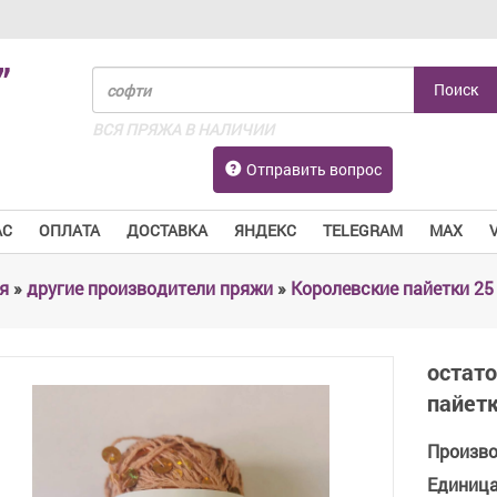
”
ВСЯ ПРЯЖА В НАЛИЧИИ
Отправить вопрос
АС
ОПЛАТА
ДОСТАВКА
ЯНДЕКС
TELEGRAM
MAX
я
»
другие производители пряжи
»
Королевские пайетки 25 г
остат
пайетк
Произв
Единиц