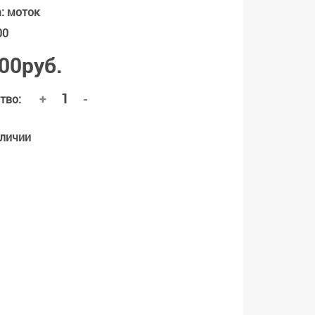
а
:
моток
00
00руб.
+
-
тво:
аличии