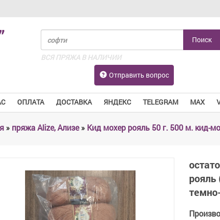
”
ВСЯ ПРЯЖА В НАЛИЧИИ
Отправить вопрос
АС
ОПЛАТА
ДОСТАВКА
ЯНДЕКС
TELEGRAM
MAX
я
»
пряжа Alize, Ализе
»
Кид мохер рояль 50 г. 500 м. кид-м
остат
рояль 
темно
Произв