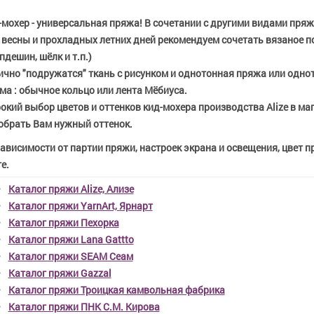
-мохер - универсальная пряжа! В сочетании с другими видами пряж
 весны и прохладных летних дней рекомендуем сочетать вязаное по
пдешин, шёлк и т.п.)
ично "подружатся" ткань с рисунком и однотонная пряжа или однот
ма : обычное кольцо или лента Мёбиуса.
кий выбор цветов и оттенков кид-мохера производства Alize в ма
обрать Вам нужный оттенок.
зависимости от партии пряжи, настроек экрана и освещения, цвет 
е.
Каталог пряжи Alize, Ализе
Каталог пряжи YarnArt, Ярнарт
Каталог пряжи Пехорка
Каталог пряжи Lana Gattto
Каталог пряжи SEAM Сеам
Каталог пряжи Gazzal
Каталог пряжи Троицкая камвольная фабрика
Каталог пряжи ПНК С.М. Кирова