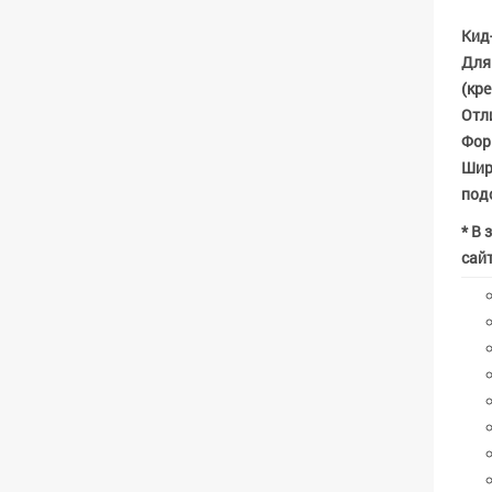
Кид
Для
(кре
Отл
Фор
Широ
под
* В 
сайт