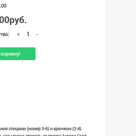
.00
00руб.
+
-
тво:
 корзину!
ия спицами (номер 3-6) и крючком (2-4).
, что можно связать из пряжи Ангора Голд