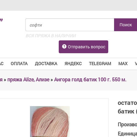
”
ВСЯ ПРЯЖА В НАЛИЧИИ
Отправить вопрос
АС
ОПЛАТА
ДОСТАВКА
ЯНДЕКС
TELEGRAM
MAX
я
»
пряжа Alize, Ализе
»
Ангора голд батик 100 г. 550 м.
остато
батик 
Произв
Единиц