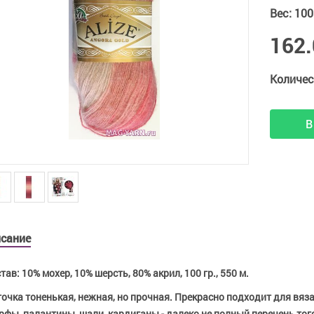
Вес
:
100
162.
Количес
В
сание
тав: 10% мохер, 10% шерсть, 80% акрил, 100 гр., 550 м.
очка тоненькая, нежная, но прочная. Прекрасно подходит для вязан
фы, палантины, шали, кардиганы - далеко не полный перечень того