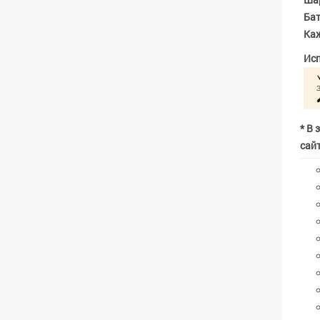
Бат
Каж
Исп
* В 
сайт