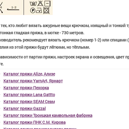
 тех, кто любит вязать ажурные вещи крючком, изящный и тонкий т
тонкая гладкая пряжа, в мотке -
730
метров.
зводитель рекомендует вязать крючком (номер 1-2) или спицами (
лия из этой пряжи будут лёгкими, но тёплыми.
зависимости от партии пряжи, настроек экрана и освещения, цвет 
е.
Каталог пряжи Alize, Ализе
Каталог пряжи YarnArt, Ярнарт
Каталог пряжи Пехорка
Каталог пряжи Lana Gattto
Каталог пряжи SEAM Сеам
Каталог пряжи Gazzal
Каталог пряжи Троицкая камвольная фабрика
Каталог пряжи ПНК С.М. Кирова