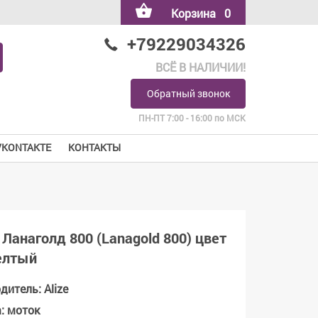
Корзина
0
+79229034326
ВСЁ В НАЛИЧИИ!
Обратный звонок
ПН-ПТ 7:00 - 16:00 по МСК
VKONTAKTE
КОНТАКТЫ
Ланаголд 800 (Lanagold 800) цвет
елтый
одитель
:
Alize
а
:
моток