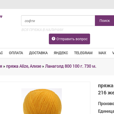
”
ВСЯ ПРЯЖА В НАЛИЧИИ
Отправить вопрос
АС
ОПЛАТА
ДОСТАВКА
ЯНДЕКС
TELEGRAM
MAX
я
»
пряжа Alize, Ализе
»
Ланаголд 800 100 г. 730 м.
пряжа 
216 ж
Произв
Единиц