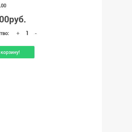
.00
00руб.
+
-
тво:
 корзину!