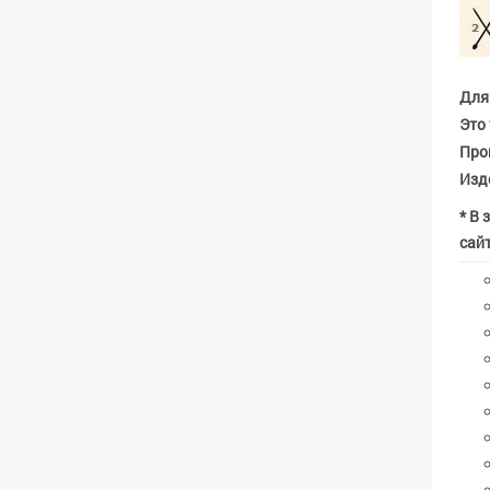
Для
Это 
Прои
Изде
* В 
сайт